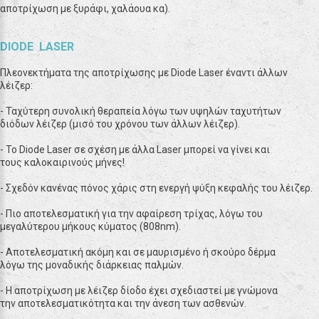
αποτρίχωση με ξυράφι, χαλάουα κα).
DIODE LASER
Πλεονεκτήματα της αποτρίχωσης με Diode Laser έναντι άλλων
λέιζερ:
-
Ταχύτερη συνολική θεραπεία λόγω των υψηλών ταχυτήτων
διόδων
λέιζερ (μισό του χρόνου των άλλων λέιζερ).
-
Το Diode Laser σε σχέση με άλλα Laser μπορεί να γίνει και
τους
καλοκαιρινούς μήνες!
-
Σχεδόν κανένας πόνος χάρις στη ενεργή ψύξη κεφαλής του λέιζερ.
-
Πιο αποτελεσματική για την αφαίρεση τρίχας, λόγω του
μεγαλύτερου
μήκους κύματος (808nm).
-
Αποτελεσματική ακόμη και σε μαυρισμένο ή σκούρο δέρμα
λόγω
της μοναδικής διάρκειας παλμών.
-
Η αποτρίχωση με λέιζερ δίοδο έχει σχεδιαστεί με γνώμονα
την
αποτελεσματικότητα και την άνεση των ασθενών.