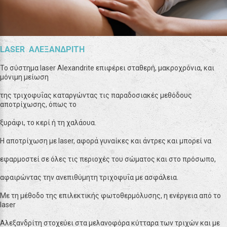
LASER ΑΛΕΞΑΝΔΡΙΤΗ
Το σύστημα laser Alexandrite επιφέρει σταθερή, μακροχρόνια, και
μόνιμη μείωση
της τριχοφυΐας καταργώντας τις παραδοσιακές μεθόδους
αποτρίχωσης, όπως το
ξυράφι, το κερί ή τη χαλάουα.
Η αποτρίχωση με laser, αφορά γυναίκες και άντρες και μπορεί να
εφαρμοστεί σε όλες τις περιοχές του σώματος και στο πρόσωπο,
αφαιρώντας την ανεπιθύμητη τριχοφυΐα με ασφάλεια.
Με τη μέθοδο της επιλεκτικής φωτοθερμόλυσης, η ενέργεια από το
laser
Αλεξανδρίτη στοχεύει στα μελανοφόρα κύτταρα των τριχών και με