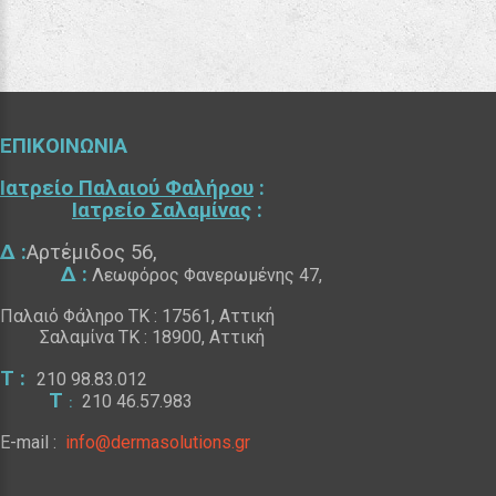
ΕΠΙΚΟΙΝΩΝΙΑ
Ιατρείο Παλαιού Φαλήρου
:
Ιατρείο Σαλαμίνας
:
Δ :
Αρτέμιδος 56,
Δ :
Λεωφόρος Φανερωμένης 47,
Παλαιό Φάληρο
ΤΚ
: 17561, Αττική
Σαλαμίνα
ΤΚ
: 18900, Αττική
Τ
:
210 98.83.012
Τ
210 46.57.983
:
E-
mail :
info@dermasolutions.gr