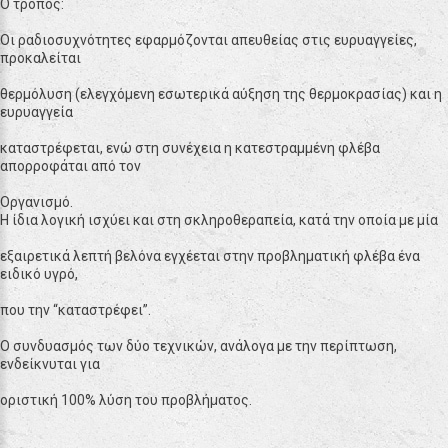
Ο τρόπος
:
Οι ραδιοσυχνότητες εφαρμόζονται απευθείας στις ευρυαγγείες,
προκαλείται
θερμόλυση (ελεγχόμενη εσωτερικά αύξηση της θερμοκρασίας) και η
ευρυαγγεία
καταστρέφεται, ενώ στη συνέχεια η κατεστραμμένη φλέβα
απορροφάται από τον
Οργανισμό.
Η ίδια λογική ισχύει και στη σκληροθεραπεία, κατά την οποία με μία
εξαιρετικά λεπτή βελόνα εγχέεται στην προβληματική φλέβα ένα
ειδικό υγρό,
που την “καταστρέφει”.
Ο συνδυασμός των δύο τεχνικών, ανάλογα με την περίπτωση,
ενδείκνυται για
οριστική 100% λύση του προβλήματος.