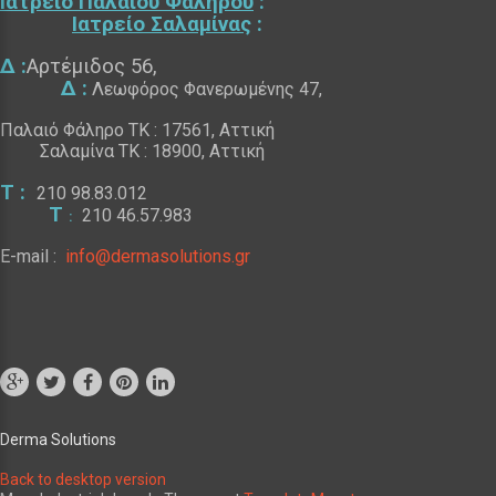
Ιατρείο Παλαιού Φαλήρου
:
Ιατρείο Σαλαμίνας
:
Δ :
Αρτέμιδος 56,
Δ :
Λεωφόρος Φανερωμένης 47,
Παλαιό Φάληρο
ΤΚ
: 17561, Αττική
Σαλαμίνα
ΤΚ
: 18900, Αττική
Τ
:
210 98.83.012
Τ
210 46.57.983
:
E-
mail :
info@dermasolutions.gr
Derma Solutions
Back to desktop version